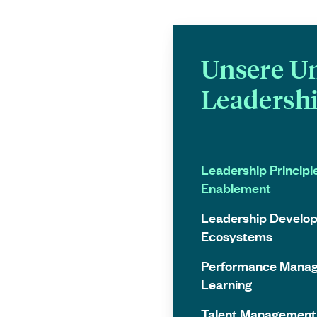
Unsere U
Leadersh
Leadership Principl
Enablement
Leadership Develo
Ecosystems
Performance Mana
Learning
Talent Management