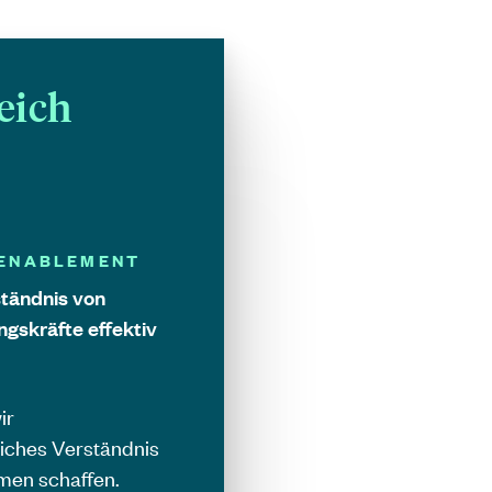
eich
 ENABLEMENT
ständnis von
ngskräfte effektiv
ir
tliches Verständnis
men schaffen.