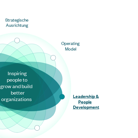
Strategische
Ausrichtung
Operating
Model
Inspiring
people to
grow and build
better
Leadership &
organizations
People
Development