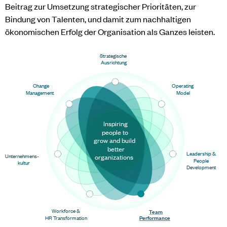
Beitrag zur Umsetzung strategischer Prioritäten, zur
Bindung von Talenten, und damit zum nachhaltigen
ökonomischen Erfolg der Organisation als Ganzes leisten.
Strategische
Ausrichtung
Change
Operating
Management
Model
Inspiring
people to
grow and build
better
Leadership &
Unternehmens-
organizations
People
kultur
Development
Workforce &
Team
Performance
HR Transformation